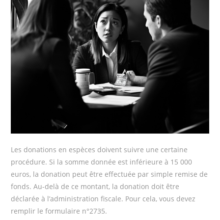
Les donations en espèces doivent suivre une certaine
procédure. Si la somme donnée est inférieure à 15 000
euros, la donation peut être effectuée par simple remise de
fonds. Au-delà de ce montant, la donation doit être
déclarée à l’administration fiscale. Pour cela, vous devez
remplir le formulaire n°2735.