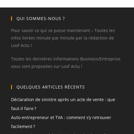
QUI SOMMES-NOUS ?
Pour savoir ce qui se passe maintenant – Toutes les
infos livrées minute par minute par la rédaction de
Loof Actu !
Toutes les dernières informations Business/Entreprise
vous sont proposées sur Loof Actu !
QUELQUES ARTICLES RÉCENTS
Déclaration de sinistre après un acte de vente : que
faut-il faire ?
Auto-entrepreneur et TVA : comment s’y retrouver
facilement ?