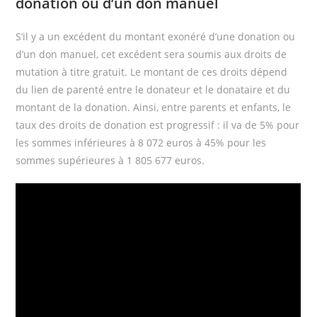
donation ou d’un don manuel
S’il y a un excédent du montant exonéré d’une donation ou
d’un don manuel, cet excédent sera soumis aux droits de
mutation à titre gratuit. Le montant de ces droits dépend
du lien de parenté entre le donateur et le donataire et du
montant de la donation. Ainsi, entre parents et enfants, le
taux des droits de donation est progressif : il va de 5% pour
les sommes inférieures à 8 072 euros à 45% pour les
sommes supérieures à 1 805 677 euros.